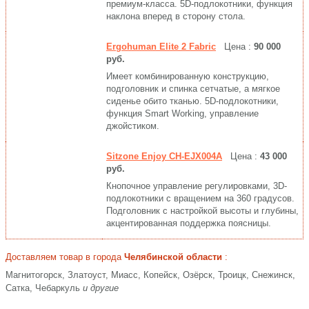
премиум-класса. 5D-подлокотники, функция
наклона вперед в сторону стола.
Ergohuman Elite 2 Fabric
Цена :
90 000
руб.
Имеет комбинированную конструкцию,
подголовник и спинка сетчатые, а мягкое
сиденье обито тканью. 5D-подлокотники,
функция Smart Working, управление
джойстиком.
Sitzone Enjoy CH-EJX004A
Цена :
43 000
руб.
Кнопочное управление регулировками, 3D-
подлокотники с вращением на 360 градусов.
Подголовник с настройкой высоты и глубины,
акцентированная поддержка поясницы.
Доставляем товар в города
Челябинской области
:
Магнитогорск, Златоуст, Миасс, Копейск, Озёрск, Троицк, Снежинск,
Сатка, Чебаркуль
и другие