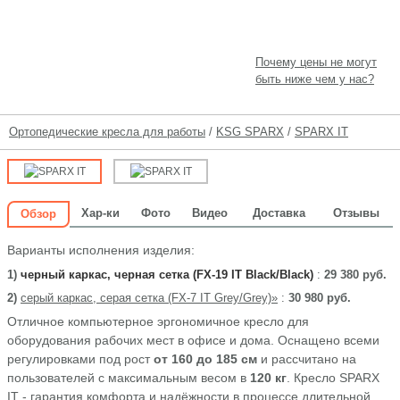
Почему цены не могут
быть ниже чем у нас?
Ортопедические кресла для работы
/
KSG SPARX
/
SPARX IT
Хар-ки
Фото
Видео
Доставка
Отзывы
Обзор
Варианты исполнения изделия:
1)
черный каркас, черная сетка (FX-19 IT Black/Black)
:
29 380 руб.
2)
серый каркас, серая сетка (FX-7 IT Grey/Grey)»
:
30 980 руб.
Отличное компьютерное эргономичное кресло для
оборудования рабочих мест в офисе и дома. Оснащено всеми
регулировками под рост
от 160 до 185 см
и рассчитано на
пользователей с максимальным весом в
120 кг
. Кресло SPARX
IT - гарантия комфорта и надёжности в процессе длительной